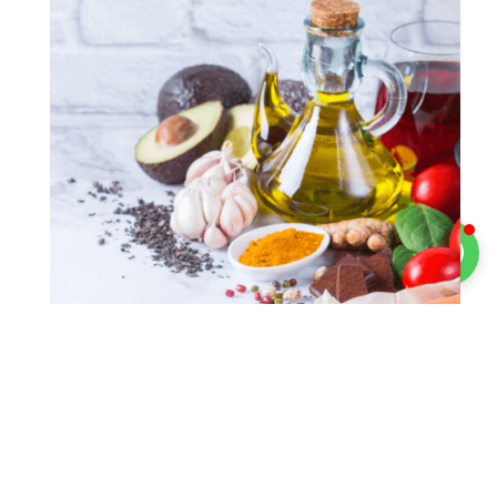
כולסטרול: כל מה שאתם צריכים לדעת על כולסטרול
מא'-ת' (דיאטנית קלינית מסבירה)