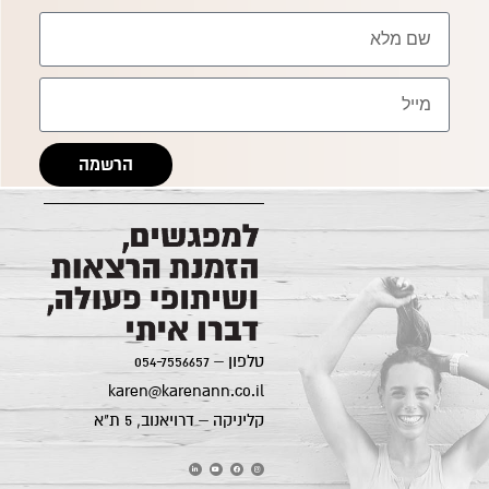
הרשמה
קרן אן גיימן
הודעה ישירה לקליניקה של קרן אן בוואטסאפ
טלפון –
054-7556657
karen@karenann.co.il
קליניקה – דרויאנוב, 5 ת"א