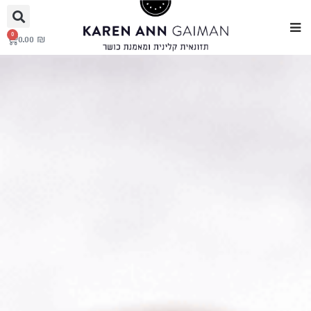
0
0.00
₪