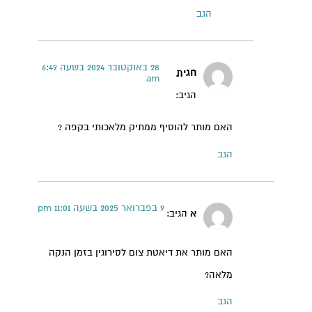
הגב
28 באוקטובר 2024 בשעה 6:49
חגית
am
קרן אן גיימן
הגיב:
הודעה ישירה לקליניקה של קרן אן בוואטסאפ
האם מותר להוסיף ממתיק מלאכותי בקפה ?
הגב
9 בפברואר 2025 בשעה 11:01 pm
א
הגיב:
האם מותר את דיאטת צום לסירוגין בזמן הנקה
מלאה?
הגב