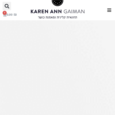
0
0.00
₪