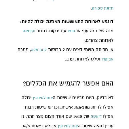
.
תזונת ספורט
דוגמא לארוחת התאוששות מאוזנת יכולה להיות:
מנה של חזה עוף או
עם ירקות בתנור ו
טופו
קינואה
לארוחת צהרים.
או חביתה משתי בצים עם 2 פרוסות
, ממרח
לחם מלא
וסלט לארוחת ערב.
אבוקדו
האם אפשר להגמיש את הכללים?
לא בדיוק, היום מבינים ששיטת ה
יכולה
צום לסירוגין
אפילו להיות מותאמת אישית. וכן יש שיטות רבות
אפילו
של 14/10 שם אורך הצום קצר יותר. זו
דיאטה
עדיין תהיה שיטת ה
אך לא דיאטת 16/8.
צום לסירוגין