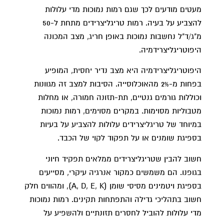
מעטים מודעים לכך שגם רמות נמוכות מדי עלולות
להצביע על בעיה. רמות טריגליצרידים מתחת ל-50
מ"ג/ד"ל נחשבות נמוכות באופן חריג, מצב המכונה
היפוטריגליצרידמיה.
היפוטריגליצרידמיה היא מצב נדיר יחסית, המופיע
בפחות מ-2% מהאוכלוסייה. הסיבות למצב זה מגוונות
וכוללות גורמים גנטיים, תת-תזונה חמורה, או מחלות
מטבוליות מסוימות. במקרים מסוימים, רמות נמוכות
במיוחד של טריגליצרידים עלולות להצביע על בעיות
בספיגת שומנים או על תפקוד לקוי של הכבד.
חשוב להבין שטריגליצרידים ממלאים תפקיד חיוני
בגופנו. הם משמשים כמקור אנרגיה עיקרי, מסייעים
בספיגת ויטמינים מסיסי שומן (A, D, E, K), ומהווים חלק
חשוב בתהליכי גדילה והתפתחות תקינים. רמות נמוכות
מדי עלולות להוביל לחסרים תזונתיים ולהשפיע על