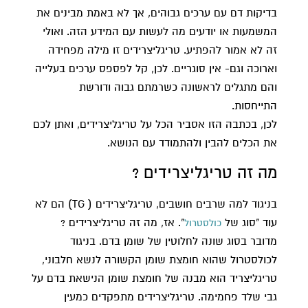
בדיקות דם עם ערכים גבוהים, אך לא באמת מבינים את
המשמעות או יודעים מה לעשות עם המידע הזה. ואולי
זה לא אמור להפתיע. טריגליצרידים זו מילה מפחידה
וארוכה וגם- אין סוגריים. לכן, קל לפספס ערכים בעלייה
והם מתגלים לראשונה כשרמתם גבוה ודורשת
התייחסות.
לכן, בכתבה הזו אסביר הכל על טריגליצרידים, ואתן לכם
את הכלים להבין ולהתמודד עם הנושא.
מה זה טריגליצרידים ?
בניגוד למה שרבים חושבים, טריגליצרידים ( TG) הם לא
עוד "סוג של
". אז, מה זה טריגליצרידים ?
כולסטרול
מדובר בסוג שונה לחלוטין של שומן בדם. בניגוד
לכולסטרול שהוא חומצת שומן הקשורה לנשא חלבוני,
טריגליצריד הוא מבנה של חומצת שומן הנישאת בדם על
גבי שלד פחמימה. טריגליצרידים מתפקדים כמעין