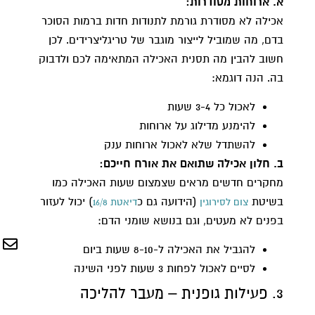
א. ארוחות מסודרות:
אכילה לא מסודרת גורמת לתנודות חדות ברמות הסוכר
בדם, מה שמוביל לייצור מוגבר של טריגליצרידים. לכן
חשוב להבין מה תסנית האכילה המתאימה לכם ולדבוק
בה. הנה דוגמא:
לאכול כל 3-4 שעות
להימנע מדילוג על ארוחות
להשתדל שלא לאכול ארוחות ענק
ב. חלון אכילה שתואם את אורח חייכם:
מחקרים חדשים מראים שצמצום שעות האכילה כמו
בשיטת
(הידועה גם כ
) יכול לעזור
צום לסירוגין
דיאטת 16/8
בפנים לא מעטים, וגם בנושא שומני הדם:
להגביל את האכילה ל-8-10 שעות ביום
לסיים לאכול לפחות 3 שעות לפני השינה
3. פעילות גופנית – מעבר להליכה