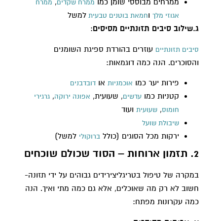
ממרחים מבוססי שומן כמו
,
ממרח שקדים
ממרח
ו
למשל
אגוזי מלך
חמאת בוטנים טבעית
ג.שילוב סיבים תזונתיים מסיסים
:
עוזרים בהורדת ספיגת השומנים
סיבים תזונתיים
והסוכרים. הנה כמה דוגמאות:
פירות יער כמו
או
אוכמניות
דובדבנים
קטניות כמו
, שעועית,
,
עדשים
אפונה ירוקה
גרגירי
,
ועוד
חומוס
שעועית
שיבולת שועל
ירקות מכל הסוגים (כולל
למשל)
ברוקולי
2. תזמון ארוחות – הסוד שכולם שוכחים
במקרה של טיפול בטריגליצירידים גבוהים על ידי תזונה-
חשוב לא רק מה שאוכלים, אלא גם כמה מתי ואיך. הנה
כמה עקרונות מפתח: