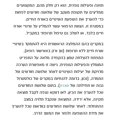
תזונה ופעילות גופנית, הוא רק חלק מהם. המקצועיים
ממליצים על תקופת מעקב של שלושה חודשים לפחות
כדי להעריך את השפעת השינויים באורח החיים.
במסגרת זו, הצוות הרפואי עשוי להמליץ על שינויי אורח
חיים בלבד, או לשלב גם טיפול תרופתי במקביל.
במקרים בהם ההמלצה הראשונית היא להתמקד בשינויי
אורח חיים ללא תרופות (אך ורק באאישור רופא),
המפתח להצלחה טמון בהקפדה מלאה על התפריט
המומלץ והפעילות הגופנית. גישה זו מאפשרת הערכה
מדויקת של יעילות השינויים לאחר שלושה חודשים של
התמדה. (נכון, בדומה להנחיות במקרים של כולסטרול
גבוה או תחילתה של
). בתום שלושת החודשים
סוכרת
נוכל להעריך את הכיון. לאו דווקא נצפה לקבל תוצאה
תקינה, אלא ירידה. התוצאה שנקבל תלויה במצב
ההתחלתי. לאחר שלושת החודשים בוודאות נוכל להעריך
את מידת ההשפעה ולגזור את המשך הדרך.