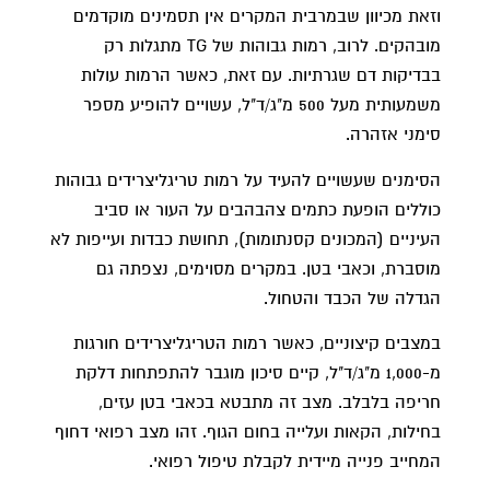
וזאת מכיוון שבמרבית המקרים אין תסמינים מוקדמים
מובהקים. לרוב, רמות גבוהות של TG מתגלות רק
בבדיקות דם שגרתיות. עם זאת, כאשר הרמות עולות
משמעותית מעל 500 מ"ג/ד"ל, עשויים להופיע מספר
סימני אזהרה.
הסימנים שעשויים להעיד על רמות טריגליצרידים גבוהות
כוללים הופעת כתמים צהבהבים על העור או סביב
העיניים (המכונים קסנתומות), תחושת כבדות ועייפות לא
מוסברת, וכאבי בטן. במקרים מסוימים, נצפתה גם
הגדלה של הכבד והטחול.
במצבים קיצוניים, כאשר רמות הטריגליצרידים חורגות
מ-1,000 מ"ג/ד"ל, קיים סיכון מוגבר להתפתחות דלקת
חריפה בלבלב. מצב זה מתבטא בכאבי בטן עזים,
בחילות, הקאות ועלייה בחום הגוף. זהו מצב רפואי דחוף
המחייב פנייה מיידית לקבלת טיפול רפואי.