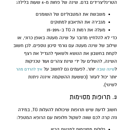
הטריגליצרידים בדם. שינה של פחות מ-6 שעות בלילה:
משבשת את המטבוליזם של השומנים
מגבירה את התיאבון למתוקים
מעלה את רמות ה TG ב-15-20%
כדי לא להלחיץ מדובר על שינה מעטה באופן כרוני, או
שילוב של שינה מעטה עם גורמי סיכון נוספים. לכן חשוב
לקחת בחשבון את הנושא ולשאוף להגדיל את רצף
השינה, להשלים על ידי שינת צהרים ועוד טכניקות
ל
יותר. לפעמים גם לחשוב על
שינה טובה
איך להרדם מהר
יותר יכול לעזור (כששעת ההשקמה איננה ניתנת
לשינוי).
3. תרופות מסוימות
חשוב לדעת שיש תרופות שיכולות להעלות TG, במידה
וזה קרה לכם שווה לשקול חלופות עם הרופא המטפל:
גלולות מסויימות למניעת הריון