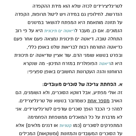
לטריגליצירידים לכזה שלא הוא מידת ההקפדה
הנדרשת. לחילופין גם במידה ויש ליטול תרופות, הקפדה
על תזונה מותאמת היא המפתח להשאר במינונים
הנמוכים. אם כן, מעבר ל
היא על פי רוב
דיאטה ים תיכונית
התחלה טובה. דיאטה ים תיכונית נמצאה פעם אחר פעם
כדיאטה התורמת רבות לבריאות שלנו באופן כללי,
ובפרט בנושא שומני הדם. עוד אציין שדיאטה ים תיכונית
היא ה
הפופולרית במזרח התיכון- מה שנקרא
דיאטה
הרווחנו! והנה העקרונות החשובים באופן ספציפי:
א. הפחתת צריכה של סוכרים מעובדים:
זה אולי מפתיע, אבל דווקא הסוכרים, ולא השומנים, הם
האויב
מספר אחת
כשמדובר בנושא של טריגליצרידים.
למה? כי הכבד הופך סוכרים עודפים לטריגליצרידים. אני
לא מדברת על כל המאכלים ממשפחת הפחמימה
המתפרקים לסוכרים (כמו
או דגנים מלאים) אלא
קטניות
על הסוכרים המעובדים והמזונות (ומשקאות) המכילים