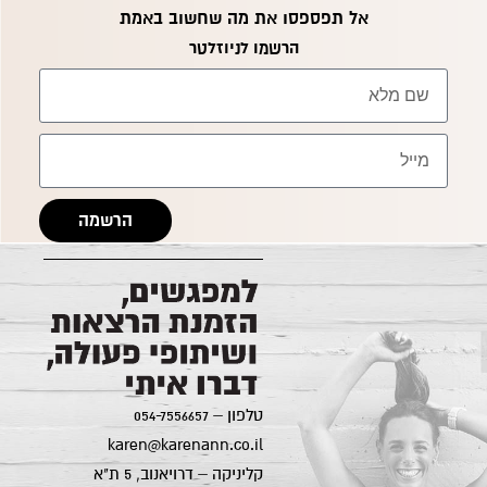
אל תפספסו את מה שחשוב באמת
הרשמו לניוזלטר
הרשמה
קרן אן גיימן
הודעה ישירה לקליניקה של קרן אן בוואטסאפ
טלפון –
054-7556657
karen@karenann.co.il
קליניקה – דרויאנוב, 5 ת"א