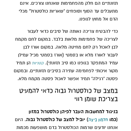
תזונתיים הם חלק מהפחמימות שאנחנו צורכים. אינם
מתעכלים עד הסוף וסופחים "שאריות כולסטרול" מכלי
הדם אל מחוץ לגופנו.
כדי להבטיח צריכה נאותה של סיבים כדאי לעבור
לצריכה של פחמימות מלאות בלבד. במקום לחם מקמח
לבן לאכול רק לחם מחיטה מלאה. במקום אורז לבן
לעבור לאורז מלא או בסמטי (אורז בסמטי מכיל עמילן
עמיד המתפקד בגופנו כמו סיב תזונתי).
הן תמיד
קטניות
מקור איכותי לפחמימה עתירה בסיבים תזונתיים. ובמקום
פסטה "רגילה" תמיד אפשר לאכול פסטה מקמח מלא.
במצב של כולסטרול גבוה כדאי להמעיט
בצריכת שומן רווי​
בניגוד למחשבות העבר לפיהן כולסטרול במזון
(כמו
) יוביל למצב של כולסטרול גבוה.
היום
חלמון ביצה
אנחנו יודעים שרמות הכולסטרול בדם מושפעות מכמות