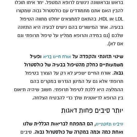
בראש ובראשונה ניגשים לרופא המטפל. יחד איתו תוכלו
להבין האם אתם מתמודדים עם כולסטרול גבוה שמקורו
LDL או HDL. בהתאם לממצאים יוחלט מתווה הטיפול
בבעיה. אחד המישורים בהם נישים לבעיה היא התזונה
שלכם (גם במידה והרופא ממליץ על טיפול תרופתי וגם
אם לא).
שינוי תזונתי והקפדה על
ופעיל
אורח חיים בריא
משמעותיים כחלק מהטיפול בבעיה של כולסטרול
גבוה.
אורח החיים ישפיע לא רק על הצורך בטיפול
תרופתי אלא גם על המינון הנדרש במקרים בהם
ההמלצה היא ללכת לטיפול תרופתי. חשוב שיהיה תיאום
בין הרופא לדיאטנית שלך כדי להבטיח הצלחה.
יותר סיבים פחות דאגות​
, הם המפתח לבריאות הכללית שלנו
סיבים תזונתיים
ואחת כמה וכמה במקרה של כולסטרול גבוה.
סיבים