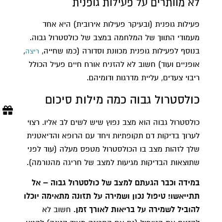
לא מוותרים על פעילות גופנית​
פעילות גופנית (ובעיקר פעילות אירובית) היא אחד
מעמודי התווך של המלחמה במצב של כולסטרול גבוה.
בנוסף לפעילות גופנית מכוונת וסדורה (כמו שחייה,
,
ריצה
אופניים ועוד) חשוב לא להזניח אורח חיים פעיל הכולל
ריבוי צעדים, עליית מדרגות ודומיהם.
כולסטרול גבוה כמה מילות סיכום​
כולסטרול גבוה הוא מצב נפוץ שיש לשים לב אליו. רצוי
לערוך בדיקות דם תקופתיות ויחד עם הרופא והדיאטנית
שלך לזהות מצב בו הכולסטרול מטפס מעלה (עוד לפני
שתוצאות הבדיקות מגיעות למצב של חריגה מהנורמה).
במידה וכבר הגעתם למצב של כולסטרול גבוה – אל
תתייאשו! טיפול נכון ושמירה על תזונה מתאימה יוכלו
להוביל לשמירה על בריאות לאורך זמן.
חשוב לא