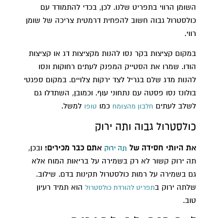
השומן הרווי בתפריט שלנו. לכן, בכדי להתמודד עם
כולסטרול גבוה חשוב להפחית דרמטית צריכה של שומן
רווי.
במקום קציצות בקר נסו להנות מקציצות דג או קציצות
הודו. שמרו את הסטייק המפנק לעתים רחוקות ונסו
להנות מדג שלם בגריל לצד ירקות צלויים. במקום ספגטי
בולונז נסו פסטה עם נתחוני עוף. וכמובן, השתדלו גם
לשלב לעתים
כמו
למשל.
חלבון מהצומח
טופו
כולסטרול גבוה ותה ירוק​
את היותי חסידה של
אתם כבר מכירים!
ובכן,
תה ירוק
תה ירוק קשור לא רק בשמירה על בריאות המוח אלא
גם בשמירה על רמות כולסטרול תקינות בדם. שילוב.
שלתה ירוק ב
הוא תמיד רעיון
תפריט להורדת כולסטרול
טוב.