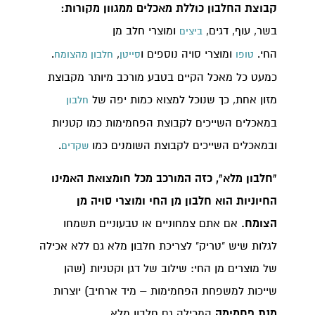
קבוצת החלבון כוללת מאכלים ממגוון מקורות:
בשר, עוף, דגים,
ומוצרי חלב מן
ביצים
החי.
ומוצרי סויה נוספים ו
,
.
טופו
סייטן
חלבון מהצומח
כמעט כל מאכל הקיים בטבע מורכב מיותר מקבוצת
מזון אחת, כך שנוכל למצוא כמות יפה של
חלבון
במאכלים השייכים לקבוצת הפחמימות כמו קטניות
ובמאכלים השייכים לקבוצת השומנים כמו
.
שקדים
"חלבון מלא", כזה המורכב מכל חומצואת האמינו
החיוניות הוא חלבון מן החי ומוצרי סויה מן
הצומח.
אם אתם צמחוניים או טבעוניים תשמחו
לגלות שיש "טריק" לצריכת חלבון מלא גם ללא אכילה
של מוצרים מן החי: שילוב של דגן וקטניות (שהן
שייכות למשפחת הפחמימות – מיד ארחיב) יוצרות
מנת פחמימה
המכילה גם חלבון מלא.