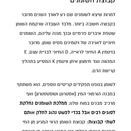
קבוצת השומנים
למרות שיצא לשומנים שם רע לאורך השנים מדובר
בקבוצה חשובה ביותר. מלבד העובדה שרקמת השומן
עוטפת איברים פנימיים ובכך מגנה עליהם, השומנים
חיוניים לאגירה של ויטמינים מסיס שומן. מדובר
בויטמין A החיוני לראייה, D החיוני לבניית עצם, E
המהווה נוגד חימצון איתן וויטמין K המסייע בתהליך
קרישת הדם.
לשומן בגופנו תפקידים קריטיים נוספים, הוא משתתף
במבנה הורמוני המין (אסטרוגן וטוסטסטרון) ואף
מרכיב מבנים במוח שלנו.
ממלכת השומנים נחלקת
לסוגים רבים אבל בכדי לפשט נהוג לחלק אותם
לשתי קבוצות:
קבוצת השומן הרווי המגיע מן החי