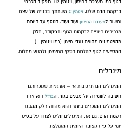
בגוף כמו מערכת החיסון, ויטמין B12 תפקיד הכרחי
ברקמת הדם שלנו,
משתתף בבנייה של עצם
ויטמין C
וחשוב ל
ועוד ועוד. בנוסף על היותם
מערכת החיסון
מרכיבים חיוניים לרקמות הגוף ותפקודם, חלק
מהויטמינים מהווים נוגדי חיצון (כמו ויטמין E)
המסייעים לגוף להלחם בנזקי החימצון ולמנוע מחלות.
מינרלים
המינרלים הם תרכובות אי – אורגניות שנוכחותם
חשובה לשמירה על מבנים בגוף. ה
הוא אחד
ברזל
המינרלים המוכרים ביותר והוא מהווה חלק ממבנה
רקמת הדם. גם את המינרלים עלינו לצרוך על בסיס
יומי על פי הקצובה היומית המומלצת.