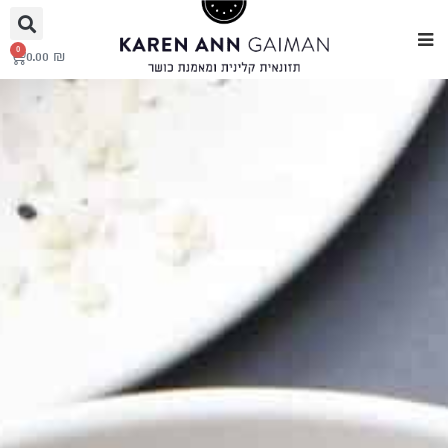
0
0.00
₪