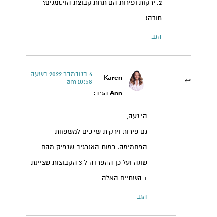
2. ירקות ופירות הם תחת קבוצת הויטמנים?
תודה!
הגב
4 בנובמבר 2022 בשעה
Karen
10:58 am
Ann
הגיב:
הי נעה,
גם פירות וירקות שייכים למשפחת
הפחמימה. כמות האנרגיה שנפיק מהם
שונה ועל כן ההפרדה ל 3 הקבוצות שציינת
+ השתיים האלה
קרן אן גיימן
הגב
הודעה ישירה לקליניקה של קרן אן בוואטסאפ