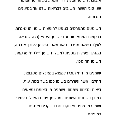
וקבוצת השומן הבלתי רווי המגיע בעיקר מן הצומח.
שני סוגי השומן חשובים לבריאות שלנו אך במינונים
הנכונים.
השומנים מתפרקים בגופנו לחומצות שומן והן נאגרות
ברקמות המתאימות וגם כשומן היקפי (כזה שנראה
לעין). כשאנו מפרקים את מאגר השומן לצורך אנרגיה,
במהלך פעילות גופנית למשל, השומן "יילקח" מרקמת
השומן ההיקפי.
שומנים מן החי תוכלו למצוא במאכלים מקבוצת
החלבון אשר עשירים בשומן כמו בשר בקר, עוף,
ביצים וגבינות שמנות. שומנים מן הצומח נמצאים
כמובן בשמנים השונים כמו שמן זית, במאכלים עתירי
שומן כמו זיתים ואבוקדו וגם בשקדים ואגוזים
למיניהם.