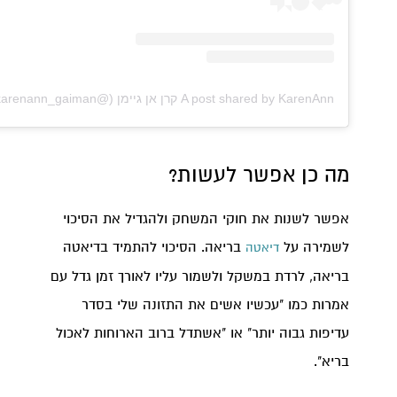
A post shared by KarenAnn קרן אן גיימן (@karenann_gaiman)
מה כן אפשר לעשות?
אפשר לשנות את חוקי המשחק ולהגדיל את הסיכוי
לשמירה על
בריאה. הסיכוי להתמיד בדיאטה
דיאטה
בריאה, לרדת במשקל ולשמור עליו לאורך זמן גדל עם
אמרות כמו "עכשיו אשים את התזונה שלי בסדר
עדיפות גבוה יותר" או "אשתדל ברוב הארוחות לאכול
בריא".