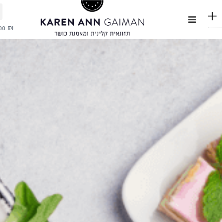
0
0.00
₪