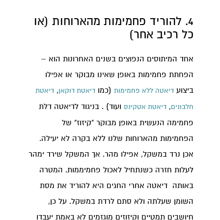
4. להוריד פחמימות מהארוחות (או
כל רכיב אחר)
אחד המיתוסים הנפוצים בשנים האחרונות הוא –
הפחתת פחמימות באופן שאינו מבוקר או אפילו
ביצוע
(כמו
,
דיאטה ללא פחמימות
דיאטת דוקאן
דיאטת
,
ועוד) . בניגוד לדיאטה דלת
חלבונים
דיאטת אטקינס
פחמימה הנעשית באופן מבוקר "קיזוז" של
הפחמימות מהארוחות שלנו ללא בקרה לא יעילה.
אכן נרד במשקל, אפילו מהר. אך המשקל שירד ימהר
לעלות חזרה כשנתחיל לאכול פחמיממות. המטרה
באותה דיאטה אחרי החגים היא להוריד את מסת
השומן שעלתה ולא סתם לרדת במשקל. על כן,
חיושבים תמטיים וקיזוזים מוגזמים לא באמת יעבדו