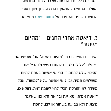
בספורט כלל וזו ההבטחה שלכם לשנה החדשה-
מעולה! התחילו להתאמן בהדרגה, תוך גיוון בסוגי
הכושר השונים והקפדה על
מתאימה.
תזונת ספורט
3. דיאטה אחרי החגים - "מהיום
משטר"
הצהרות מחייבות כמו "מהיום דיאטה" או "מעכשיו אני
רציני/ת "עלולים לגרום למתח נפשי ולהגדיל את
הסיכוי שלא להתמיד. הרי אי אפשר באמת להיות
מושלמים תמיד, נכון? אי אפשר שלא "למעוד". אבל
מעידה לא "הורסת הכל" לחץ לעומת זאת, דווקא כן.
דיאטה אמיתי, מאוזנת ובריאה היא כזו שאיננה
קיצונית ולא צבועה בשחור או לבן. להפך!