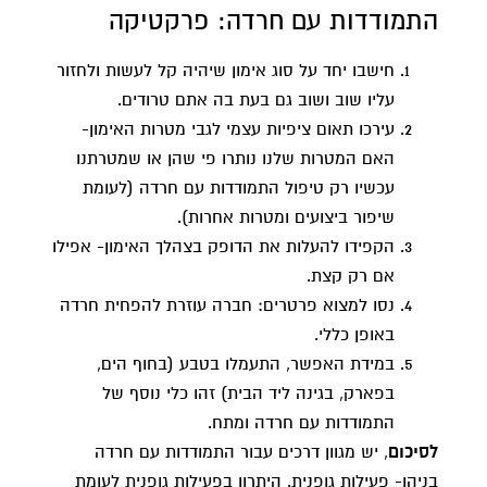
התמודדות עם חרדה: פרקטיקה
חישבו יחד על סוג אימון שיהיה קל לעשות ולחזור
עליו שוב ושוב גם בעת בה אתם טרודים.
עירכו תאום ציפיות עצמי לגבי מטרות האימון-
האם המטרות שלנו נותרו פי שהן או שמטרתנו
עכשיו רק טיפול התמודדות עם חרדה (לעומת
שיפור ביצועים ומטרות אחרות).
הקפידו להעלות את הדופק בצהלך האימון- אפילו
אם רק קצת.
נסו למצוא פרטרים: חברה עוזרת להפחית חרדה
באופן כללי.
במידת האפשר, התעמלו בטבע (בחוף הים,
בפארק, בגינה ליד הבית) זהו כלי נוסף של
התמודדות עם חרדה ומתח.
לסיכום
, יש מגוון דרכים עבור התמודדות עם חרדה
בניהן- פעילות גופנית. היתרון בפעילות גופנית לעומת