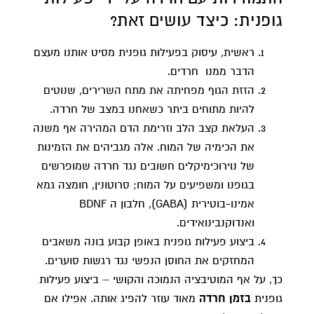
גופנית: כיצד עושים זאת?
ראשית, עיסוק בפעילות גופנית מסיט אותנו מעצם
הדבר ממנו חרדים.
הזזת הגוף מפחיתה את מתח השרירים, שנוטים
להיות מתוחים ביתר כשאחנו במצב של חרדה.
העלאת קצב הלב וזרימת הדם המהירה אף משנה
את הכימיה של המוח. אלה מגביהים את הזמינות
של נוירוכימיקלים חשובים נגד חרדה שמופרשים
בגופנו ומשפיעים על המוח; סרוטונין, חומצה גמא
אמינו-בוטירית (GABA), חלבון ה BDNF
ואנדוקנבינואידים.
ביצוע פעילות גופנית באופן קבוע בונה משאבים
המחזקים את החוסן הנפשי נגד רגשות סוערים.
כך, על אף המוטיבציה הנמוכה והקושי – ביצוע פעילות
גופנית
בזמן חרדה
מאוד עוזר להפיג אותה. אפילו אם