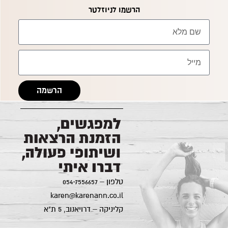
הרשמו לניוזלטר
קרן אן גיימן
הרשמה
הודעה ישירה לקליניקה של קרן אן בוואטסאפ
טלפון –
054-7556657
karen@karenann.co.il
קליניקה – דרויאנוב, 5 ת"א