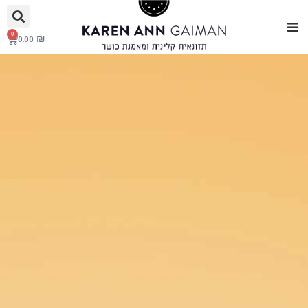
0
0.00
₪