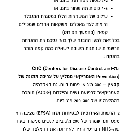
1-2 כוסות קפה חזק ביום, או
4-6 כוסות תה שחור ביום, או
שילוב של המשקאות הללו במסגרת המגבלה
היומית לצד מאכלים ומשקאות אחרים שמכילים
קפאין (בהמשך הפירוט)
בכל זאת למען ההבנה שלך בואי נסכם את ההנחיות
הרשמיות שנותנות תשובה לשאלה כמה קפה מותר
בהנקה :
1.
ה-CDC (Centers for Disease Control and
Prevention) האמריקאי ממליץ על צריכה מתונה של
קפאין
– 300 מ"ג או פחות ביום. גם האקדמיה
האמריקאית לרפואת נשים ומיילדות (ACOG) תומכת
בהמלצה זו של 200-300 מ"ג ביום.
2.
הרשות האירופית לבטיחות מזון (EFSA)
מציבה רף
מעט יותר שמרני של 200 מ"ג ביום לנשים מניקות, בעוד
שה-NHS הבריטי הוריד לאחרונה את ההמלצה שלו