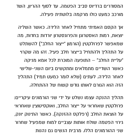
המסודרים ברדיוס סביב הפטמה. עד לסוף ההריון, השד
מורכב כמעט כולו מרקמה בלוטתית פעילה.
אך הקסם האמיתי מתחיל לאחר הלידה. כאשר השליה
יוצאת, רמות האסטרוגן והפרוגסטרון יורדות בחדות, מה
שמאפשר לפרולקטין (הורמון "ייצור החלב") להשתלט
על התהליך ולהתחיל בייצור חלב פעיל. זהו מה שקרוי
"עליית החלב" – התופעה המוכרת לכל אמא מניקה
כאשר השדיים מתמלאים ומתקשים ביום השני-שלישי
לאחר הלידה. לעתים (שלא לומר כמעט תמיד) התהליך
הזה הוא הגורם לאותו גודש קשוח של ההתחלה.
תהליך ההנקה עצמו נשלט על ידי שני הורמונים עיקריים:
פרולקטין שאחראי על ייצור החלב, ואוקסיטוצין שאחראי
על הוצאת החלב (רפלקס ההזנקה). כאשר התינוק יונק,
גירוי הפטמה שולח אותות עצביים למוח שמפעיל שחרור
שני ההורמונים הללו. מרבית הנשים גם נהנות