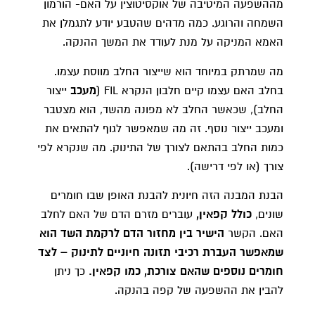
מההשפעה המיטיבה של אוקסיטוצין על האם- הורמון
השמחה והרוגע. כמה מדהים שהטבע יודע לתגמלן את
האמא המניקה על מנת לעודד את המשך ההנקה.
מה שמרתק במיוחד הוא שייצור החלב מווסת עצמו.
בחלב האם עצמו קיים חלבון הנקרא FIL (
מעכב
ייצור
החלב), שכאשר החלב לא מפונה מהשד, הוא מצטבר
ומעכב ייצור נוסף. זה מה שמאפשר לגוף להתאים את
כמות החלב בהתאם לצורך של התינוק. מה שנקרא לפי
צורך (או לפי דרישה).
הבנת המבנה הזה חיונית להבנת האופן שבו חומרים
שונים,
כולל קפאין,
עוברים מזרם הדם של האם לחלב
האם. הקשר
הישיר בין מחזור הדם לרקמת השד הוא
שמאפשר העברת רכיבי תזונה חיוניים לתינוק – לצד
חומרים נוספים שהאם צורכת, כמו קפאין.
כך ניתן
להבין את ההשפעה של קפה בהנקה.