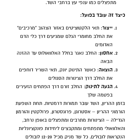
מתפצלים כמו ענפי עץ ברחבי השד.
כיצד זה עובד בפועל:
ייצור
: תאי הלקטוציטים באזור הצהוב "מרכיבים"
את החלב מחומרי הגלם שמגיעים דרך כלי הדם
האדומים
אחסון
: החלב נאגר בחלל האלוואולוס עד ההזנה
הבאה
הוצאה
: כאשר התינוק יונק, תאי השריר דוחפים
את החלב דרך הצינורות הסגולים
הגעה לתינוק
: החלב זורם דרך הפתחים הזעירים
בפטמה שלך
בזמן ההריון, השד עובר תמורות דרמטיות. תחת השפעת
הורמוני ההריון – אסטרוגן, פרוגסטרון, פרולקטין והורמון
הגדילה – הצינורות מתרבים ומתפצלים באופן נרחב,
והאלוואולי מתפתחים ומתקבצים ליחידות פונקציונליות
הנקראות לובולים. כל שד מניק מכיל 12-20 לובולים