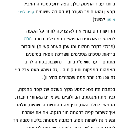
ביותר עבור התינוק שלך. קפה ידוע כמשקה המכיל
קפאין והוא חומר מעורר (זו הסיבה ששותים
קפה לפני
למשל)
אימון
החדשות הטובות? את לא צריכה לוותר על הקפה
לחלוטין! הארגונים הרפואיים המובילים כמו ה-
CDC
(מרכזי בקרת מחלות ומניעתן האמריקאיים) ומוסדות
בריאות נוספים מסכימים שצריכת קפאין במינונים
מתונים – עד 300 מ"ג ביום – נחשבת בטוחה לרוב
האמהות המניקות ותינוקותיהן. (זה נשמע מעט אבל היי-
זה 100 מ"ג יותר ממה שמתירים בהיריון).
בכתבה הזו נצא למסע מקיף בעולם של קפה בהנקה,
נכיר את המנגנונים הביולוגיים שעומדים מאחורי העברת
הקפאין לחלב האם, נבין מה ההנחיות הרשמיות, ונלמד
איך לשתות קפה בבטחה תוך הנקה. אם את אוהבת
ומעוניינת לשתות קפה. הכתבה מנוסחת בלשון נקבה אך
לגמרי פונה אלייך אבא- למקרה שהגעת לכן אתה.