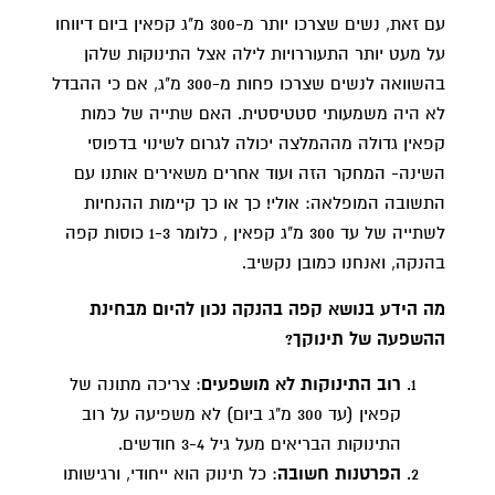
עם זאת, נשים שצרכו יותר מ-300 מ"ג קפאין ביום דיווחו
על מעט יותר התעוררויות לילה אצל התינוקות שלהן
בהשוואה לנשים שצרכו פחות מ-300 מ"ג, אם כי ההבדל
לא היה משמעותי סטטיסטית. האם שתייה של כמות
קפאין גדולה מההמלצה יכולה לגרום לשינוי בדפוסי
השינה- המחקר הזה ועוד אחרים משאירים אותנו עם
התשובה המופלאה: אולי! כך או כך קיימות ההנחיות
לשתייה של עד 300 מ"ג קפאין , כלומר 1-3 כוסות קפה
בהנקה, ואנחנו כמובן נקשיב.
מה הידע בנושא קפה בהנקה נכון להיום מבחינת
ההשפעה של תינוקך?
רוב התינוקות לא מושפעים
: צריכה מתונה של
קפאין (עד 300 מ"ג ביום) לא משפיעה על רוב
התינוקות הבריאים מעל גיל 3-4 חודשים.
הפרטנות חשובה
: כל תינוק הוא ייחודי, ורגישותו