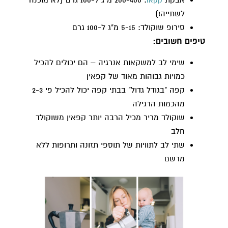
אבקת
: 200-400 מ"ג ל-100 גרם (לא מוכנה
קקאו
לשתייה!)
סירופ שוקולד: 5-15 מ"ג ל-100 גרם
טיפים חשובים:
שימי לב למשקאות אנרגיה – הם יכולים להכיל
כמויות גבוהות מאוד של קפאין
קפה "בגודל גדול" בבתי קפה יכול להכיל פי 2-3
מהכמות הרגילה
שוקולד מריר מכיל הרבה יותר קפאין משוקולד
חלב
שתי לב לתוויות של תוספי תזונה ותרופות ללא
מרשם