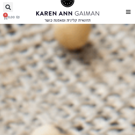
0
0.00
₪