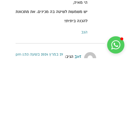
הי מאיה,
יש משמעות לשיטה בה מכינים. את מתכוונת
להכנה ביתית?
הגב
29 במרץ 2024 בשעה 1:53 pm
זאב
הגיב:
הי.
איבדתי את עצמי: בתמונות מופיעים פולים
צהובים\לבנים עגולים.
בחנויות פיצוחים אני מוצא פולים ירוקים.
מה ההבדלים?
מהם הערכים התזונתיים?
תודה מראש