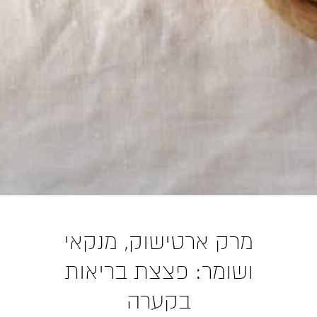
מרק ארטישוק, מנקאי
ושומר: פצצת בריאות
בקערה