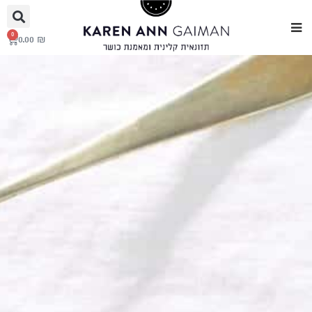
0
0.00
₪