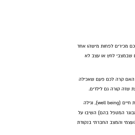
לכם מכירים לפחות מישהו אחד
ם שבמצבי לחץ או עצב לא
ים. האם קרה לכם פעם שאכילה
 שזה קורה גם לילדים.
בחן את הקשר בין תזונה וביטחון עצמי או ליתר דיוק- אכילה בריאה לבין ביטחון עצמי ואיכות חיים (well being), וגילה
רופאיות. הנבדקים (או מבוגר המטפל בהם) השיבו על
יים להערכת הביטחון העצמי והמצב החברתי בנקודת