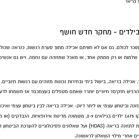
 בריא?
 בילדים - מחקר חדש חושף
ומוכר לכולם. גם אם לא חוויתם אכילה מתוך סערת רגשות, כנראה שכו
ת שלמות או רק ממתק אחד, או מאכל שמזוהה עם נחמה. ויש גם אנשי
. אכילה בריאה, בישול ביתי ובחירות נכונות מזוהים עם רגשות חיובי
רגיש חזקים? חיוניים יותר? שאתם מטפלים בעצמכם? אז תשמחו לדעת
קשר הדוק. לצורך המחקר נבדקו 7,675 ילדים בגילאים 2-9, משמונה מדינות אי
שאלון שבודק את מידת ההיענות לתזונה בריאה (HDAS) ועל שאלונים פסיכולוג
 אחרי מילוי השאלון לראשונה.