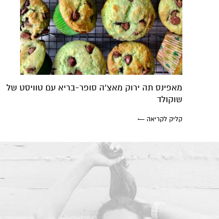
מאפינס תה ירוק מאצ'ה סופר-בריא עם טוויסט של
שוקולד
קליק לקריאה ←
קרן אן גיימן
הודעה ישירה לקליניקה של קרן אן בוואטסאפ