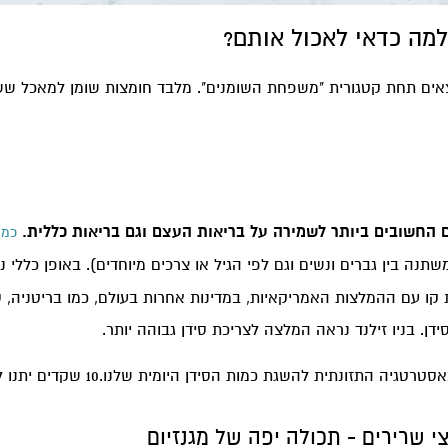
למה כדאי לאכול אותם?
ם תחת קטגורית "משפחת השומנים". מלבד חומצות שומן למאכל ששמו 
ם החשובים ביותר לשמירה על בריאות העצם וגם בריאות כללית.
כמו
1 (הכמות משתנה בין גברים ונשים וגם לפי הגיל או צרכים מיוחדים). באופן כלל
קו עם ההמלצות האמריקאיות, במדינות אחרות בעולם, כמו בריטניה, 
ן. בניו זילנד נראה המלצה לצריכת סידן גבוהה יותר.
ונתית להשגת כמות הסידן היומית שלנו.10 שקדים יתנו לנו כ 30 מ"ג של סידן.
י שרירים - תכולה יפה של מגנזיום