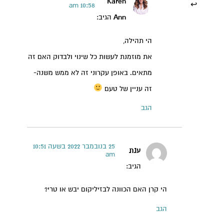
Karen
10:58 am
Ann
הגיב:
הי תהילה,
את מוזמנת לעשות כל שינוי ולבדוק האם זה
מתאים. באופן עקרוני זה לא ממש משנה-
זה עניין של טעם
קרן אן גיימן
הגב
הודעה ישירה לקליניקה של קרן אן בוואטסאפ
25 בנובמבר 2022 בשעה 10:51
ענת
am
הגיב:
הי קרן האם הכוונה לבזיליקום יבש או טרי?
הגב