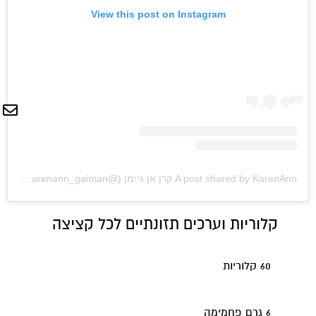
View this post on Instagram
A post shared by KarenAnn קרן אן גיימן (@karenann_gaiman)
on
m PDT
קלוריות וערכים תזונתיים לכל קציצה
60 קלוריות
6 גרם פחמימה