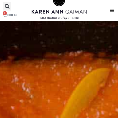
0
0.00
₪