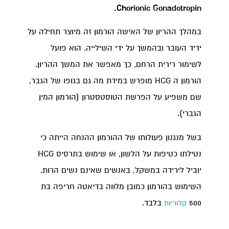
Chorionic Gonadotropin.
במהלך ההריון של האישה הורמון זה מיוצר תחילה על
ידיד העובר ובהמשך על ידי השילייה. הוא פועל
לשימור רירית הרחם, כך מאפשר את המשך ההריון.
הורמון ה HCG מופרש במידת מה גם בגופו של הגבר,
שם משפיע על הפרשת הטוסטסטרון (הורמון המין
הגברי).
בשל מנגנון פעולותו של ההורמון ההנחה הייתה כי
נטילתו כטיפות על הלשון, או שימוש בתרסיס HCG
יוביל לירידה במשקל, באנשים שאינם נשים הרות.
השימוש בהורמון כמובן מלווה בדיאטה חריפה בת
500
בלבד.
קלוריות