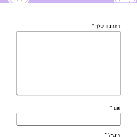
התגובה שלך
*
קרן אן גיימן
הודעה ישירה לקליניקה של קרן אן בוואטסאפ
שם
*
אימייל
*