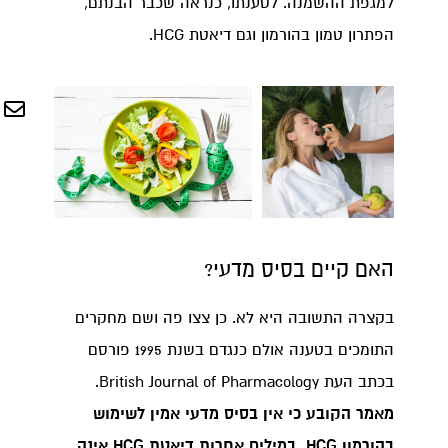
למגפת ההשמנה. לטענתו, כנראה שכבר הבנתם,
הפתרון טמון בהורמון וגם דיאטת HCG.
האם קיים בסיס מדעי?
בקצרה התשובה היא לא. כן צצו פה ושם מחקרים
התומכים בטענה אולם כנגדם בשנת 1995 פורסם
בכתב העת British Journal of Pharmacology.
מאמר הקובע כי אין בסיס מדעי אמין לשימוש
בהורמון HCG. במילים אחרות דיאטת HCG אינה