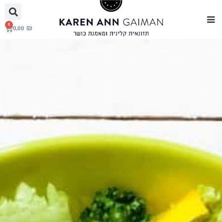
0
0.00
₪