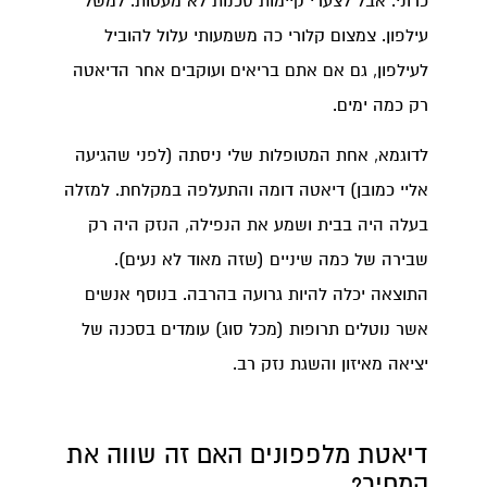
כרוני. אבל לצערי קיימות סכנות לא מעטות. למשל
עילפון. צמצום קלורי כה משמעותי עלול להוביל
לעילפון, גם אם אתם בריאים ועוקבים אחר הדיאטה
רק כמה ימים.
לדוגמא, אחת המטופלות שלי ניסתה (לפני שהגיעה
אליי כמובן) דיאטה דומה והתעלפה במקלחת. למזלה
בעלה היה בבית ושמע את הנפילה, הנזק היה רק
שבירה של כמה שיניים (שזה מאוד לא נעים).
התוצאה יכלה להיות גרועה בהרבה. בנוסף אנשים
אשר נוטלים תרופות (מכל סוג) עומדים בסכנה של
יציאה מאיזון והשגת נזק רב.
דיאטת מלפפונים האם זה שווה את
המחיר?