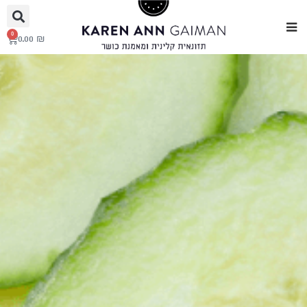
0
0.00
₪