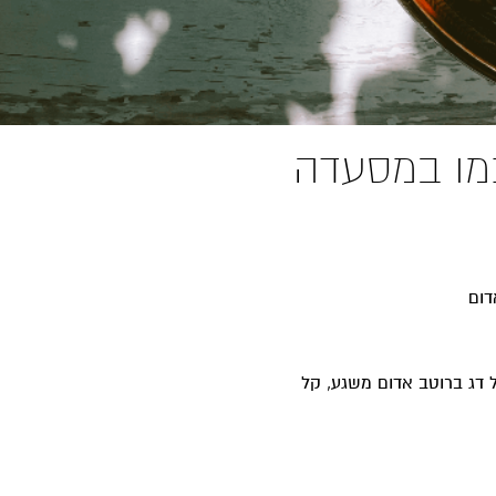
כמו במסעדה
דום
ל דג ברוטב אדום משגע, קל