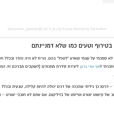
A post shared by KarenAnn קרן אן גיימן (@karenann_gaiman)
בטירוף וטעים כמו שלא דמניינתם
לא סמכתי על עצמי שאדע "לטפל" בהם. הריח לא היה נהדר ובכלל 
חברתי ל
ליצירת סידרת מתכונים (לעוקבים מבניכם זה המת
שף אודי ברקן
 דגים! כך גיליתי שהכנה של דגים יכולה להיות קלילה, טבעית ובכלל 
ב של קישוט יוגורט וטייסט של בזיליקום. אם אתם לא חובבי יוגורט –