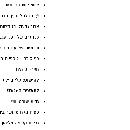
2 שיני שום פרוסות
½-1 פלפל חריף פרוס (אדום או ירוק)
צרור גבעולי בזיליקום
150 גרם של רסק עגבניות ללא תוספת סוכר
3 כוסות של עגבניות שרי חצויות
כף סוכר + 2 כפיות מלח מועשר ביוד
חצי כוס מים
לקישוט:
עלי בזיליקו
לתוספת היוגורט:
גביע יוגורט יווני
כפית מלח מועשר ביו
גרידת קליפה מלימון 