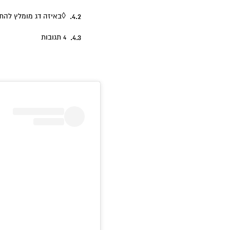
◊באיזה דג מומלץ להת
4 תגובות