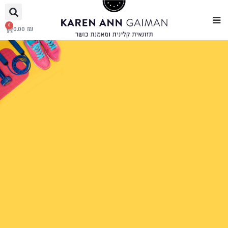
0
0.00
₪