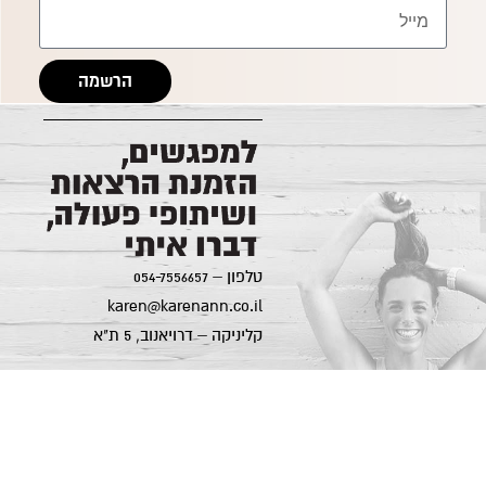
הרשמה
טלפון –
054-7556657
karen@karenann.co.il
קליניקה – דרויאנוב, 5 ת"א
© 2016 כל הזכויות שמורות לקרן אן גיימן | בנייה ופיתוח Tabuzzco | עיצוב ומיתוג